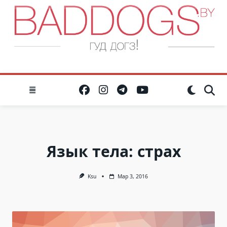
Skip
to
content
Язык тела: страх
Ksu
Мар 3, 2016