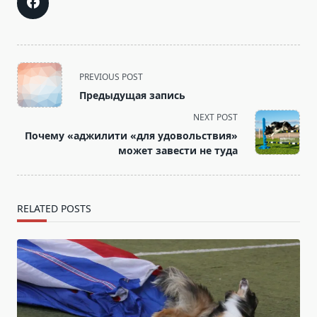
<span
PREVIOUS POST
class="nav-
Предыдущая запись
subtitle
NEXT POST
screen-
Почему «аджилити «для удовольствия»
reader-
может завести не туда
text">Page</span>
RELATED POSTS